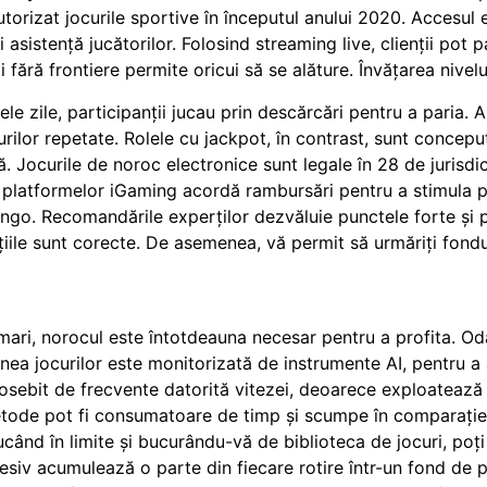
torizat jocurile sportive în începutul anului 2020. Accesul 
asistență jucătorilor. Folosind streaming live, clienții pot p
i fără frontiere permite oricui să se alăture. Învățarea nivelu
cele zile, participanții jucau prin descărcări pentru a paria.
iurilor repetate. Rolele cu jackpot, în contrast, sunt conce
ă. Jocurile de noroc electronice sunt legale în 28 de jurisdic
 platformelor iGaming acordă rambursări pentru a stimula pa
 bingo. Recomandările experților dezvăluie punctele forte și 
țiile sunt corecte. De asemenea, vă permit să urmăriți fondur
ari, norocul este întotdeauna necesar pentru a profita. Odată 
dinea jocurilor este monitorizată de instrumente AI, pentru a
deosebit de frecvente datorită vitezei, deoarece exploatează
etode pot fi consumatoare de timp și scumpe în comparație 
ucând în limite și bucurându-vă de biblioteca de jocuri, poț
gresiv acumulează o parte din fiecare rotire într-un fond de 