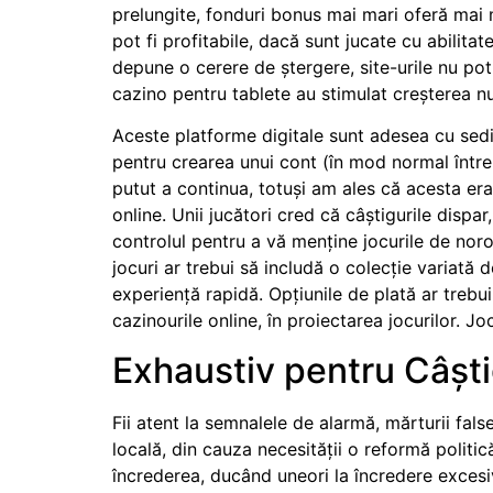
prelungite, fonduri bonus mai mari oferă mai 
pot fi profitabile, dacă sunt jucate cu abilit
depune o cerere de ștergere, site-urile nu pot
cazino pentru tablete au stimulat creșterea nu
Aceste platforme digitale sunt adesea cu sedi
pentru crearea unui cont (în mod normal între 1
putut a continua, totuși am ales că acesta era 
online. Unii jucători cred că câștigurile dispar
controlul pentru a vă menține jocurile de nor
jocuri ar trebui să includă o colecție variată
experiență rapidă. Opțiunile de plată ar trebu
cazinourile online, în proiectarea jocurilor. J
Exhaustiv pentru Câștig
Fii atent la semnalele de alarmă, mărturii fals
locală, din cauza necesității o reformă polit
încrederea, ducând uneori la încredere excesivă