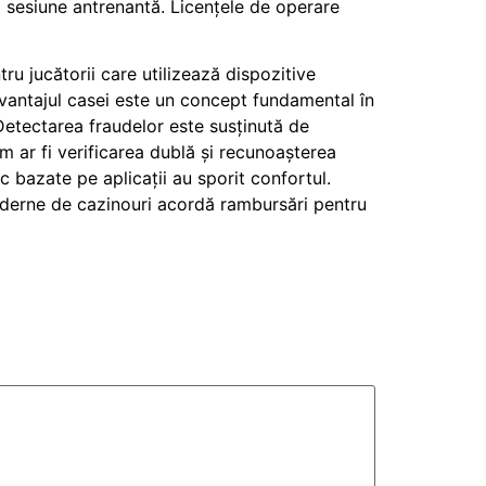
o sesiune antrenantă. Licențele de operare
ru jucătorii care utilizează dispozitive
vantajul casei este un concept fundamental în
Detectarea fraudelor este susținută de
m ar fi verificarea dublă și recunoașterea
 bazate pe aplicații au sporit confortul.
moderne de cazinouri acordă rambursări pentru