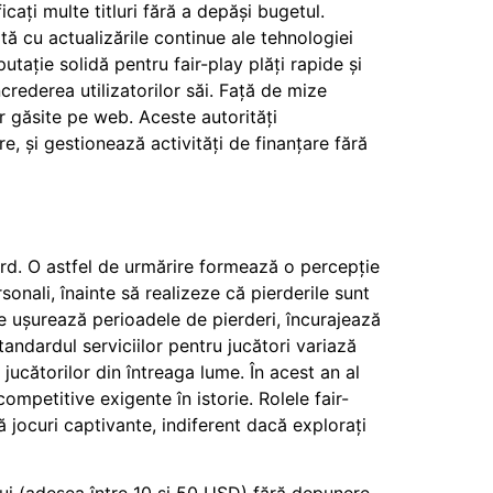
cați multe titluri fără a depăși bugetul.
 cu actualizările continue ale tehnologiei
tație solidă pentru fair-play plăți rapide și
crederea utilizatorilor săi. Față de mize
 găsite pe web. Aceste autorități
, și gestionează activități de finanțare fără
dard. O astfel de urmărire formează o percepție
sonali, înainte să realizeze că pierderile sunt
re ușurează perioadele de pierderi, încurajează
tandardul serviciilor pentru jucători variază
jucătorilor din întreaga lume. În acest an al
ompetitive exigente în istorie. Rolele fair-
ră jocuri captivante, indiferent dacă explorați