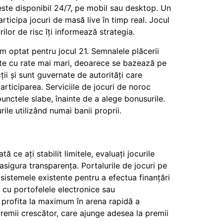
este disponibil 24/7, pe mobil sau desktop. Un
articipa jocuri de masă live în timp real. Jocul
rilor de risc îți informează strategia.
 Am optat pentru jocul 21. Semnalele plăcerii
pute cu rate mai mari, deoarece se bazează pe
ții și sunt guvernate de autorități care
rticiparea. Serviciile de jocuri de noroc
punctele slabe, înainte de a alege bonusurile.
ile utilizând numai banii proprii.
ce ați stabilit limitele, evaluați jocurile
 asigura transparența. Portalurile de jocuri pe
 sistemele existente pentru a efectua finanțări
cu portofelele electronice sau
i profita la maximum în arena rapidă a
premii crescător, care ajunge adesea la premii