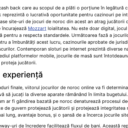
ash back care au scopul de a plăti o porțiune în legătură cu
k reprezintă o lucrativă oportunitate pentru cazinouri pe in
se site-uri de jocuri de noroc din acest an atrag jucătorii d
ne încurajează
Mozzart
loialitatea. Nu este doar digital, jocu
 pentru a respecta standardele. Următoarea fază a jocurilor 
tru a îmbunătăți acest lucru, cazinourile aprobate de jurisd
urilor. Contemporan sloturi pe internet prezintă diverse nara
rmediul platformelor mobile, jocurile de masă sunt întotdeau
proteja jucătorii.
: experiență
ri finale, viitorul jocurilor de noroc online va fi determina
vă să jucați la diverse aparate rămânând în limita bugetulu
um ar fi gândirea bazată pe noroc denaturează procesul dec
te de guvern protejează jucătorii și protejează integritatea 
ai lung, avantaje bonus, și o șansă de a încerca jocurile sit
way-uri de încredere facilitează fluxul de bani. Această rep